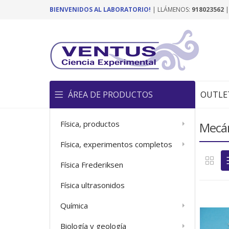
BIENVENIDOS AL LABORATORIO!
| LLÁMENOS:
918023562
ÁREA DE PRODUCTOS
OUTLE
Física, productos
Mecá
Física, experimentos completos
Física Frederiksen
Física ultrasonidos
Química
Biología y geología