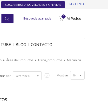
MI CUENTA
SUSCRIBIRSE A NOVEDADES Y OFERTAS
0
Mi Pedido
Búsqueda avanzada
UTUBE
BLOG
CONTACTO
io
Área de Productos
Física, productos
Mecánica
Mostrar
nar por
10
Referencia
ros