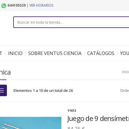
|
644105529
|
VER HORARIOS
T
INICIO
SOBRE VENTUS CIENCIA
CATÁLOGOS
YO
nica
Inic
Elementos 1 a 10 de un total de 26
Orde
11612
Juego de 9 densímet
84,25 €