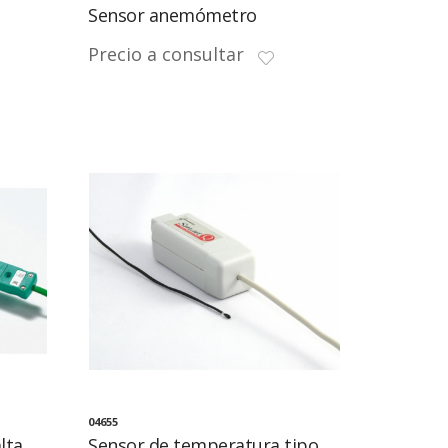
Sensor anemómetro
Precio a consultar
04655
lta
Sensor de temperatura tipo