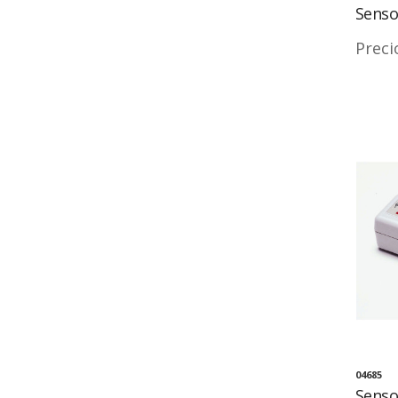
Senso
Preci
04685
Senso