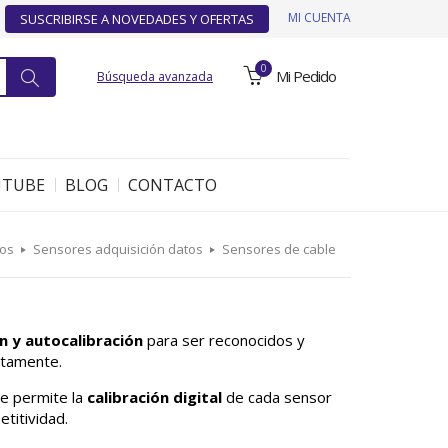
MI CUENTA
SUSCRIBIRSE A NOVEDADES Y OFERTAS
0
Mi Pedido
Búsqueda avanzada
UTUBE
BLOG
CONTACTO
tos
Sensores adquisición datos
Sensores de cable
n y autocalibración
para ser reconocidos y
ctamente.
e permite la
calibración digital
de cada sensor
etitividad.