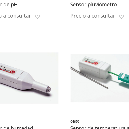
r de pH
Sensor pluviómetro
o a consultar
Precio a consultar
04670
r de humedad
Sensor de temperatura a