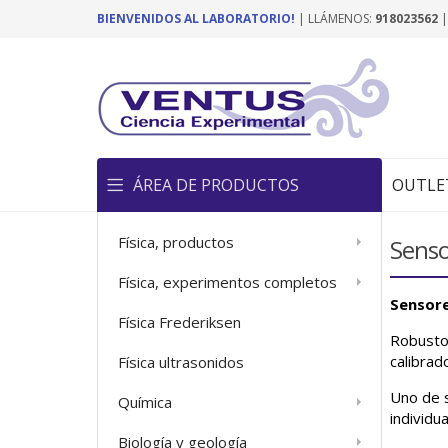
BIENVENIDOS AL LABORATORIO!
| LLÁMENOS:
918023562
ÁREA DE PRODUCTOS
OUTLE
Física, productos
Senso
Física, experimentos completos
Sensor
Física Frederiksen
Robustos
calibrad
Física ultrasonidos
Uno de s
Química
individu
Biología y geología