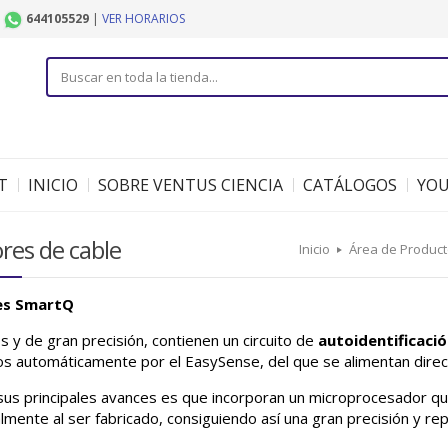
|
644105529
|
VER HORARIOS
T
INICIO
SOBRE VENTUS CIENCIA
CATÁLOGOS
YO
res de cable
Inicio
Área de Produc
es SmartQ
 y de gran precisión, contienen un circuito de
autoidentificació
os automáticamente por el EasySense, del que se alimentan dire
us principales avances es que incorporan un microprocesador qu
almente al ser fabricado, consiguiendo así una gran precisión y rep