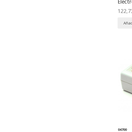
Elect
122,7
Añadi
04700