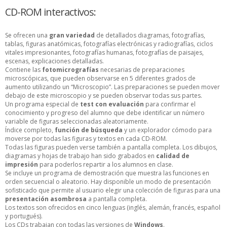
CD-ROM interactivos:
Se ofrecen una
gran variedad
de detallados diagramas, fotografías,
tablas, figuras anatómicas, fotografías electrónicas y radiografías, ciclos
vitales impresionantes, fotografías humanas, fotografías de paisajes,
escenas, explicaciones detalladas.
Contiene las
fotomicrografías
necesarias de preparaciones
microscópicas, que pueden observarse en 5 diferentes grados de
aumento utilizando un “Microscopio”. Las preparaciones se pueden mover
debajo de este microscopio y se pueden observar todas sus partes.
Un programa especial de
test con evaluación
para confirmar el
conocimiento y progreso del alumno que debe identificar un número
variable de figuras seleccionadas aleatoriamente.
Índice completo,
función de búsqueda
y un explorador cómodo para
moverse por todas las figuras y textos en cada CD-ROM.
Todas las figuras pueden verse también a pantalla completa. Los dibujos,
diagramas y hojas de trabajo han sido grabados en
calidad de
impresión
para poderlos repartir a los alumnos en clase.
Se incluye un programa de demostración que muestra las funciones en
orden secuencial o aleatorio. Hay disponible un modo de presentación
sofisticado que permite al usuario elegir una colección de figuras para una
presentación asombrosa
a pantalla completa.
Los textos son ofrecidos en cinco lenguas (inglés, alemán, francés, español
y portugués).
Los CDs trabajan con todas las versiones de
Windows
.