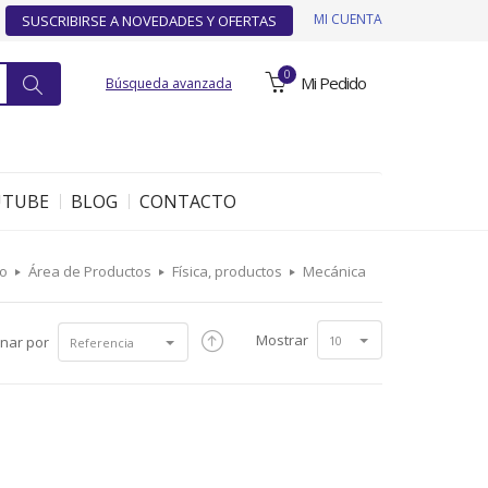
MI CUENTA
SUSCRIBIRSE A NOVEDADES Y OFERTAS
0
Mi Pedido
Búsqueda avanzada
UTUBE
BLOG
CONTACTO
io
Área de Productos
Física, productos
Mecánica
Mostrar
nar por
10
Referencia