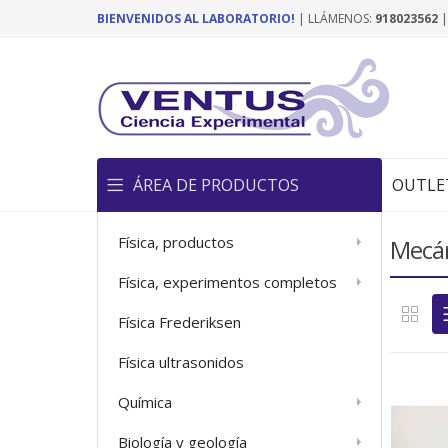
BIENVENIDOS AL LABORATORIO!
| LLÁMENOS:
918023562
ÁREA DE PRODUCTOS
OUTLE
Física, productos
Mecá
Física, experimentos completos
Física Frederiksen
Física ultrasonidos
Química
Biología y geología