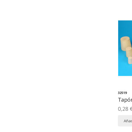
32519
Tapón
0,28 
Añad