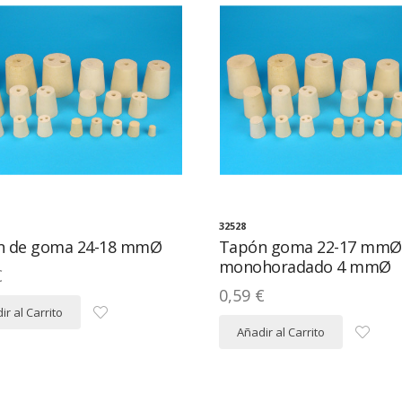
32528
n de goma 24-18 mmØ
Tapón goma 22-17 mmØ
monohoradado 4 mmØ
€
0,59 €
ir al Carrito
Añadir al Carrito