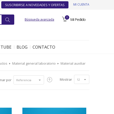
MI CUENTA
SUSCRIBIRSE A NOVEDADES Y OFERTAS
0
Mi Pedido
Búsqueda avanzada
UTUBE
BLOG
CONTACTO
uctos
Material general laboratorio
Material auxiliar
Mostrar
nar por
12
Referencia