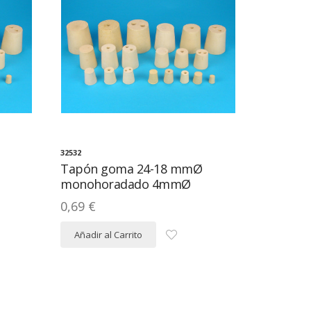
32532
Tapón goma 24-18 mmØ
monohoradado 4mmØ
0,69 €
Añadir al Carrito