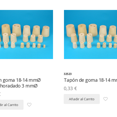
32523
n goma 18-14 mmØ
Tapón de goma 18-14 
horadado 3 mmØ
0,33 €
€
Añadir al Carrito
ir al Carrito