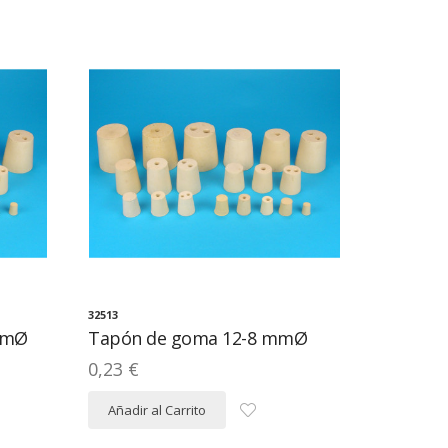
32513
mmØ
Tapón de goma 12-8 mmØ
0,23 €
Añadir al Carrito