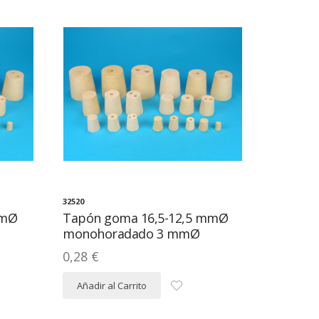
32520
mmØ
Tapón goma 16,5-12,5 mmØ
monohoradado 3 mmØ
0,28 €
Añadir al Carrito