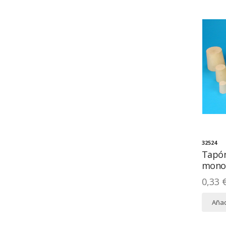
32524
Tapó
mono
0,33 
Añad