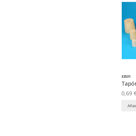
32531
Tapó
0,69 
Añad