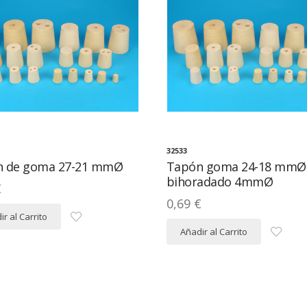
32533
n de goma 27-21 mmØ
Tapón goma 24-18 mmØ
bihoradado 4mmØ
€
0,69 €
r al Carrito
Añadir al Carrito