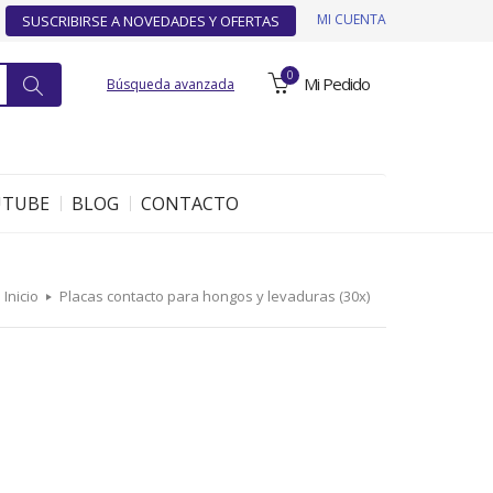
MI CUENTA
SUSCRIBIRSE A NOVEDADES Y OFERTAS
0
Mi Pedido
Búsqueda avanzada
UTUBE
BLOG
CONTACTO
Inicio
Placas contacto para hongos y levaduras (30x)