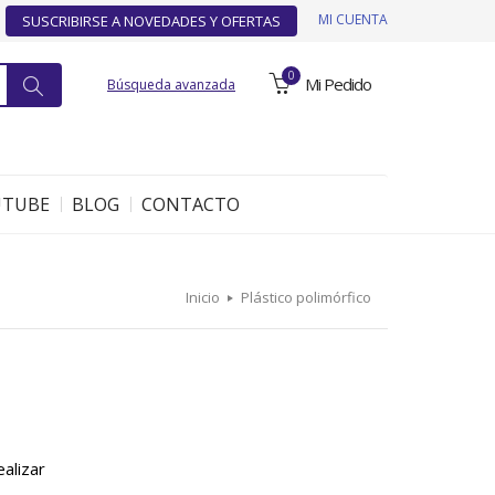
MI CUENTA
SUSCRIBIRSE A NOVEDADES Y OFERTAS
0
Mi Pedido
Búsqueda avanzada
UTUBE
BLOG
CONTACTO
Inicio
Plástico polimórfico
ealizar