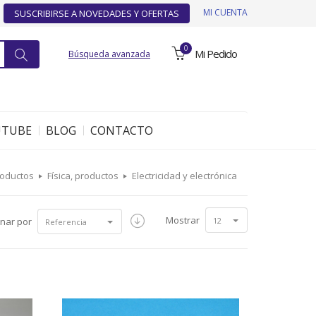
MI CUENTA
SUSCRIBIRSE A NOVEDADES Y OFERTAS
0
Mi Pedido
Búsqueda avanzada
UTUBE
BLOG
CONTACTO
roductos
Física, productos
Electricidad y electrónica
Mostrar
nar por
12
Referencia