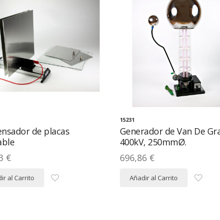
15231
nsador de placas
Generador de Van De Gra
able
400kV, 250mmØ.
3 €
696,86 €
ir al Carrito
Añadir al Carrito