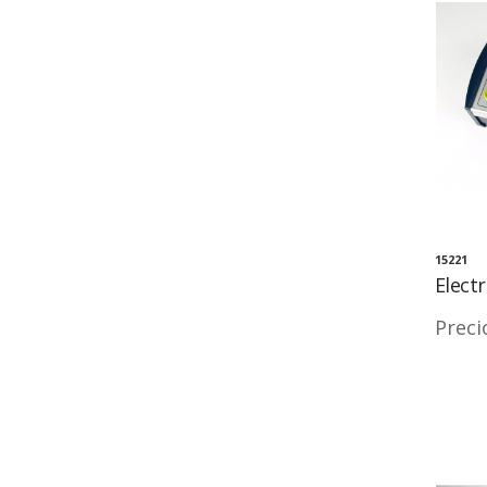
15221
Elect
Preci