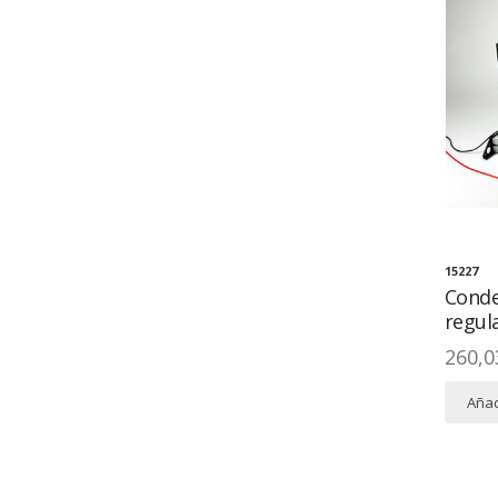
15227
Conde
regul
260,0
Añad