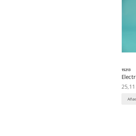
15213
Elect
25,11
Añad