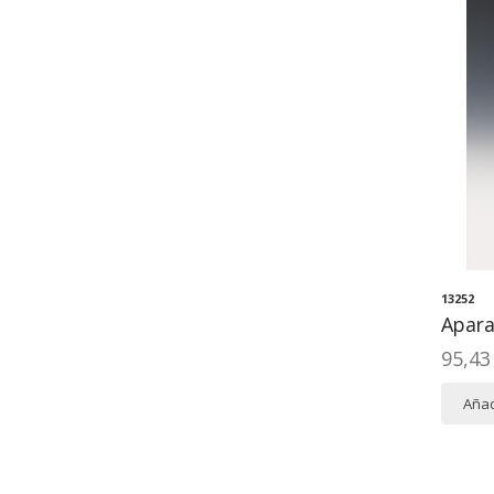
13252
Aparat
95,43
Añad