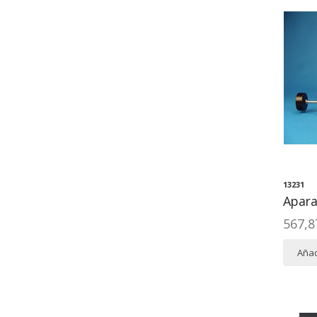
13231
Apara
567,8
Añad