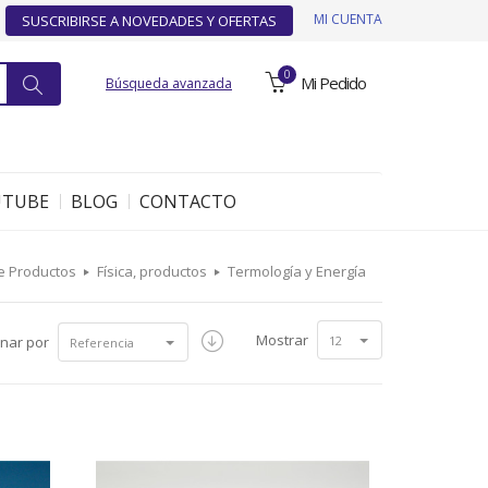
MI CUENTA
SUSCRIBIRSE A NOVEDADES Y OFERTAS
0
Mi Pedido
Búsqueda avanzada
UTUBE
BLOG
CONTACTO
e Productos
Física, productos
Termología y Energía
Mostrar
nar por
12
Referencia