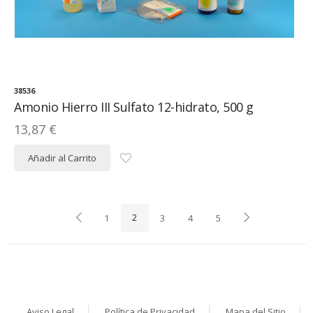
38536
Amonio Hierro III Sulfato 12-hidrato, 500 g
13,87 €
Añadir al Carrito
1
2
3
4
5
Aviso Legal
Política de Privacidad
Mapa del Sitio