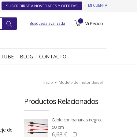
MI CUENTA
SUSCRIBIRSE A NOVEDADES Y OFERTAS
0
Mi Pedido
Búsqueda avanzada
UTUBE
BLOG
CONTACTO
Inicio
Modelo de motor diesel
Productos Relacionados
Cable con bananas negro,
50 cm
eje de
6,68 €